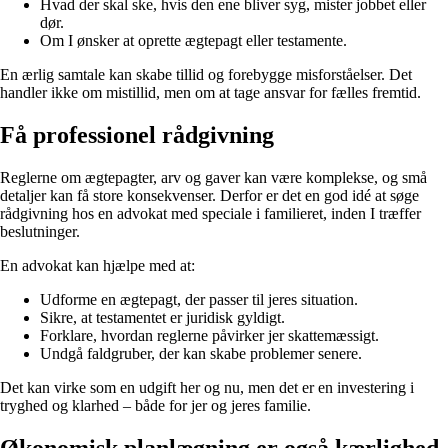
Hvad der skal ske, hvis den ene bliver syg, mister jobbet eller
dør.
Om I ønsker at oprette ægtepagt eller testamente.
En ærlig samtale kan skabe tillid og forebygge misforståelser. Det
handler ikke om mistillid, men om at tage ansvar for fælles fremtid.
Få professionel rådgivning
Reglerne om ægtepagter, arv og gaver kan være komplekse, og små
detaljer kan få store konsekvenser. Derfor er det en god idé at søge
rådgivning hos en advokat med speciale i familieret, inden I træffer
beslutninger.
En advokat kan hjælpe med at:
Udforme en ægtepagt, der passer til jeres situation.
Sikre, at testamentet er juridisk gyldigt.
Forklare, hvordan reglerne påvirker jer skattemæssigt.
Undgå faldgruber, der kan skabe problemer senere.
Det kan virke som en udgift her og nu, men det er en investering i
tryghed og klarhed – både for jer og jeres familie.
Økonomisk planlægning er også kærlighed