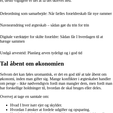
er, desto vigtigere er det at få det skrevet ned.
Deleordning som samarbejde: Når fælles forældreskab får nye rammer
Navneændring ved ægteskab – sådan gør du trin for trin
Digitale værktøjer for skilte forældre: Sådan får I hverdagen til at
hænge sammen
Undgå arvestrid: Planlæg arven tydeligt og i god tid
Tal åbent om økonomien
Selvom det kan føles uromantisk, er det en god idé at tale åbent om
økonomi, inden man gifter sig. Mange konflikter i ægteskabet handler
om penge – ikke nødvendigvis fordi man mangler dem, men fordi man
har forskellige holdninger til, hvordan de skal bruges eller deles.
Overvej at tage en samtale om:
Hvad I hver især ejer og skylder.
Hvordan I ønsker at fordele udgifter og opsparing.