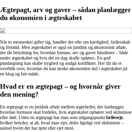
Ægtepagt, arv og gaver – sådan planlægger
du økonomien i ægteskabet
Når to mennesker gifter sig, handler det ofte om kærlighed, fællesskab
og fremtid. Men ægteskabet er også en juridisk og økonomisk aftale,
der får betydning for, hvordan formue, arv og gaver håndteres – både
under ægteskabet og hvis det en dag skulle opløses. En god
planlægning kan skabe tryghed og undgå konflikter. Her får du et
overblik over, hvordan du kan tænke økonomien ind i ægteskabet på
en klog og fair måde.
Hvad er en ægtepagt – og hvornår giver
den mening?
En ægtepagt er en juridisk aftale mellem ægtefæller, der fastlægger,
hvordan formuen skal fordeles, hvis ægteskabet ophører ved skilsmisse
eller død. Uden en ægtepagt har man som udgangspunkt
fælleseje
,
hvilket betyder, at alt, hvad man ejer, deles ligeligt ved skilsmisse –
uanset hvem der har tjent eller ejet mest.