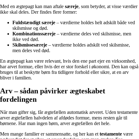
Med en ægtepagt kan man aftale
særeje
, som betyder, at visse værdier
ikke skal deles. Der findes flere former:
Fuldstændigt særeje
– værdierne holdes helt adskilt både ved
skilsmisse og død.
Kombinationssæreje
– værdierne deles ved skilsmisse, men
ikke ved død.
Skilsmissesæreje
– værdierne holdes adskilt ved skilsmisse,
men deles ved død.
En ægtepagt kan være relevant, hvis den ene part ejer en virksomhed,
har arvet formue, eller hvis der er stor forskel i økonomi. Den kan også
bruges til at beskytte børn fra tidligere forhold eller sikre, at en arv
bliver i familien.
Arv – sådan påvirker ægteskabet
fordelingen
Når man gifter sig, får ægtefællen automatisk arveret. Uden testamente
arver ægtefællen halvdelen af afdødes formue, mens resten går til
børnene. Har man ingen børn, arver ægtefællen det hele.
Men mange familier er sammensatte, og her kan et
testamente
være