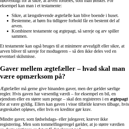
nødvendigt for at sikre, at arven fordeles, som man ønsker. For
eksempel kan man i et testamente:
Sikre, at længstlevende ægtefælle kan blive boende i huset.
Bestemme, at børn fra tidligere forhold får en bestemt del af
arven.
Kombinere testamente og ægtepagt, så særeje og arv spiller
sammen.
Et testamente kan også bruges til at minimere arveafgift eller sikre, at
arven bliver til særeje for modtageren – så den ikke deles ved en
eventuel skilsmisse.
Gaver mellem ægtefæller – hvad skal man
være opmærksom på?
Ægtefæller må gerne give hinanden gaver, men der gælder særlige
regler. Hvis gaven har væsentlig værdi – for eksempel en bil, en
ejendom eller en større sum penge – skal den registreres i en
ægtepagt
for at være gyldig. Ellers kan gaven i visse tilfælde kræves tilbage, hvis
ægteskabet opløses, eller hvis en kreditor gør krav.
Mindre gaver, som fødselsdags- eller julegaver, kræver ikke
registrering. Men som tommelfingerregel gælder, at jo større værdien