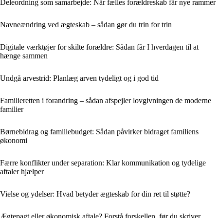
Deleordning som samarbejde: Når fælles forældreskab får nye rammer
Navneændring ved ægteskab – sådan gør du trin for trin
Digitale værktøjer for skilte forældre: Sådan får I hverdagen til at
hænge sammen
Undgå arvestrid: Planlæg arven tydeligt og i god tid
Familieretten i forandring – sådan afspejler lovgivningen de moderne
familier
Børnebidrag og familiebudget: Sådan påvirker bidraget familiens
økonomi
Færre konflikter under separation: Klar kommunikation og tydelige
aftaler hjælper
Vielse og ydelser: Hvad betyder ægteskab for din ret til støtte?
Ægtepagt eller økonomisk aftale? Forstå forskellen, før du skriver