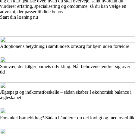
dig en klar tjekliste over, hvad du skal overveje, samt hvordan du
vurderer erfaring, specialisering og omdømme, så du kan vælge en
advokat, der passer til dine behov.
Start din læsning nu
Adoptionens betydning i samfundets omsorg for børn uden forældre
Samvær, der følger barnets udvikling: Når behovene ændrer sig over
tid
Ægtepagt og indkomstforskelle – sådan skaber I økonomisk balance i
ægteskabet
Forsinket børnebidrag? Sådan håndterer du det lovligt og med overblik