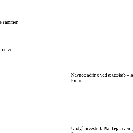
nge sammen
amilier
Navneændring ved ægteskab – så
for trin
Undgå arvestrid: Planlæg arven t