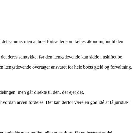
ed det samme, men at boet fortsætter som fælles økonomi, indtil den
det deres samtykke, før den længstlevende kan sidde i uskiftet bo.
en længstlevende overtager ansvaret for hele boets gæld og forvaltning.
elingen, men går direkte til den, der ejer det.
 hvordan arven fordeles. Det kan derfor være en god idé at få juridisk
vende får mest muligt, eller at særbørn får en bestemt andel.