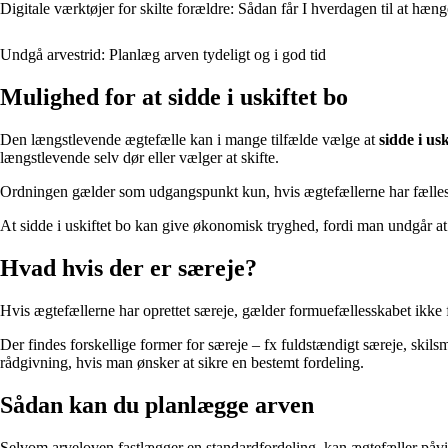
Digitale værktøjer for skilte forældre: Sådan får I hverdagen til at hæ
Undgå arvestrid: Planlæg arven tydeligt og i god tid
Mulighed for at sidde i uskiftet bo
Den længstlevende ægtefælle kan i mange tilfælde vælge at
sidde i usk
længstlevende selv dør eller vælger at skifte.
Ordningen gælder som udgangspunkt kun, hvis ægtefællerne har fælles bø
At sidde i uskiftet bo kan give økonomisk tryghed, fordi man undgår at
Hvad hvis der er særeje?
Hvis ægtefællerne har oprettet særeje, gælder formuefællesskabet ikke for
Der findes forskellige former for særeje – fx fuldstændigt særeje, skil
rådgivning, hvis man ønsker at sikre en bestemt fordeling.
Sådan kan du planlægge arven
Selvom arveloven fastlægger en standardfordeling, kan ægtefæller påvir