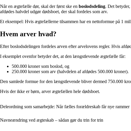
Når en ægtefælle dør, skal der først ske en
boslodsdeling
. Det betyder
afdødes halvdel udgør dødsboet, der skal fordeles som arv.
Et eksempel: Hvis ægtefællerne tilsammen har en nettoformue på 1 mill
Hvem arver hvad?
Efter boslodsdelingen fordeles arven efter arvelovens regler. Hvis afdø
I eksemplet ovenfor betyder det, at den længstlevende ægtefælle får:
500.000 kroner som boslod, og
250.000 kroner som arv (halvdelen af afdødes 500.000 kroner).
Den samlede formue for den længstlevende bliver dermed 750.000 kron
Hvis der ikke er børn, arver ægtefællen hele dødsboet.
Deleordning som samarbejde: Når fælles forældreskab får nye rammer
Navneændring ved ægteskab – sådan gør du trin for trin