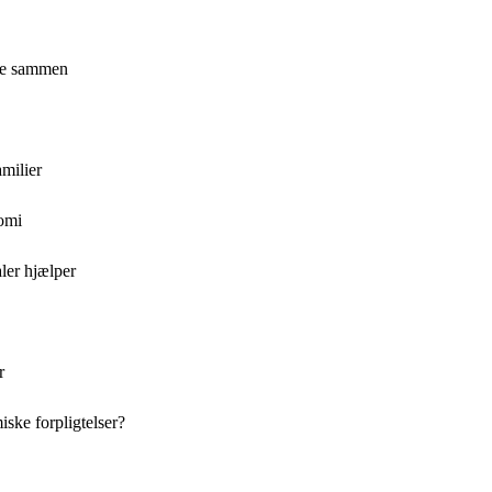
nge sammen
amilier
nomi
ler hjælper
r
ske forpligtelser?