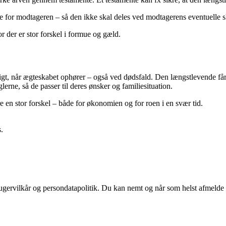
je for modtageren – så den ikke skal deles ved modtagerens eventuelle s
or der er stor forskel i formue og gæld.
igt, når ægteskabet ophører – også ved dødsfald. Den længstlevende får
erne, så de passer til deres ønsker og familiesituation.
 en stor forskel – både for økonomien og for roen i en svær tid.
.
ugervilkår og persondatapolitik. Du kan nemt og når som helst afmelde d