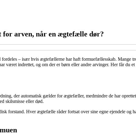
 for arven, når en ægtefælle dør?
fordeles – især hvis ægtefællerne har haft formuefællesskab. Mange tror
været indrettet, og om der er børn eller andre arvinger. Her får du et
ing, der automatisk gælder for ægtefæller, medmindre de har oprettet 
ed skilsmisse eller død.
ridisk forstand. Hver ægtefælle råder fortsat over sine egne ejendele og 
ormuen