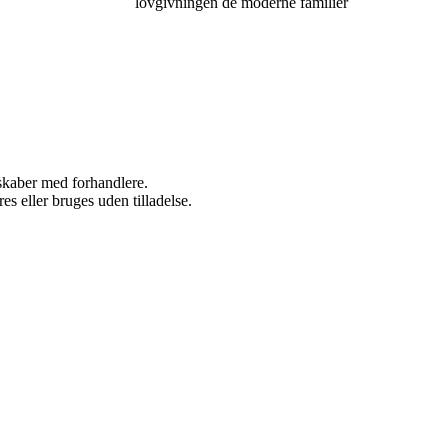
lovgivningen de moderne familier
rskaber med forhandlere.
s eller bruges uden tilladelse.