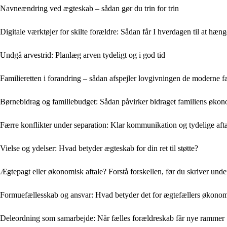
Navneændring ved ægteskab – sådan gør du trin for trin
Digitale værktøjer for skilte forældre: Sådan får I hverdagen til at hæ
Undgå arvestrid: Planlæg arven tydeligt og i god tid
Familieretten i forandring – sådan afspejler lovgivningen de moderne f
Børnebidrag og familiebudget: Sådan påvirker bidraget familiens øko
Færre konflikter under separation: Klar kommunikation og tydelige afta
Vielse og ydelser: Hvad betyder ægteskab for din ret til støtte?
Ægtepagt eller økonomisk aftale? Forstå forskellen, før du skriver unde
Formuefællesskab og ansvar: Hvad betyder det for ægtefællers økonomi
Deleordning som samarbejde: Når fælles forældreskab får nye rammer