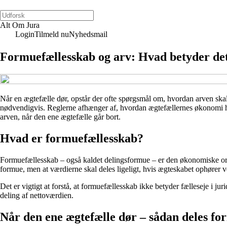
Alt Om Jura
Login
Tilmeld nu
Nyhedsmail
Formuefællesskab og arv: Hvad betyder det
Når en ægtefælle dør, opstår der ofte spørgsmål om, hvordan arven skal 
nødvendigvis. Reglerne afhænger af, hvordan ægtefællernes økonomi har 
arven, når den ene ægtefælle går bort.
Hvad er formuefællesskab?
Formuefællesskab – også kaldet delingsformue – er den økonomiske ordn
formue, men at værdierne skal deles ligeligt, hvis ægteskabet ophører v
Det er vigtigt at forstå, at formuefællesskab ikke betyder fælleseje i ju
deling af nettoværdien.
Når den ene ægtefælle dør – sådan deles f