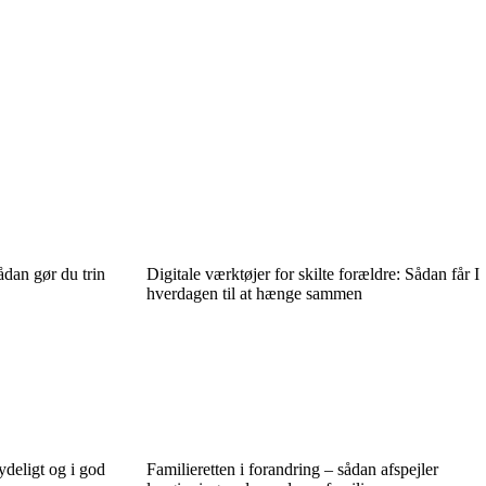
dan gør du trin
Digitale værktøjer for skilte forældre: Sådan får I
hverdagen til at hænge sammen
ydeligt og i god
Familieretten i forandring – sådan afspejler