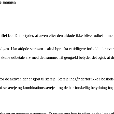
nge sammen
iftet bo
. Det betyder, at arven efter den afdøde ikke bliver udbetalt m
rn. Har afdøde særbørn – altså børn fra et tidligere forhold – kræver 
 skulle udbetale arv med det samme. Til gengæld betyder det også, at d
 de aktiver, der er gjort til særeje. Særeje indgår derfor ikke i boslodsd
smissesæreje og kombinationssæreje – og de har forskellig betydning for,
ke arven gennem testamente. Et testamente kan fx sikre, at den længstle