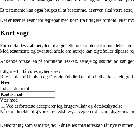
Et testamente kan også bruges til at bestemme, at arven skal være sære
Det er især relevant for ægtepar med børn fra tidligere forhold, eller hv
Kort sagt
Formuefællesskab betyder, at ægtefællernes samlede formue deles ligel
Med testamente og eventuel aftale om særeje kan ægtefæller tilpasse regl
At kende forskellen på formuefællesskab, særeje og uskiftet bo kan gøre
Følg med – få vores nyhedsbrev
Bliv en del af klubben og få gode råd direkte i din indbakke - helt gratis
Indtast din mail
Vær med
Ved at fortsætte accepterer jeg brugervilkår og databeskyttelse.
Når du tilmelder dig vores nyhedsbrev, accepterer du samtidig vores br
Deleordning som samarbejde: Når fælles forældreskab får nye rammer