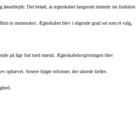
 og lønarbejde. Det betød, at ægteskabet langsomt mistede sin funktion
lem to mennesker. Ægteskabet blev i stigende grad set som et valg,
t arbejde på lige fod med mænd. Ægteskabslovgivningen blev
ev ophævet. Senere fulgte reformer, der sikrede fælles
ighed.