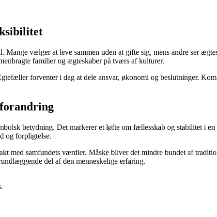
sibilitet
sstil. Mange vælger at leve sammen uden at gifte sig, mens andre ser æg
enbragte familier og ægteskaber på tværs af kulturer.
gtefæller forventer i dag at dele ansvar, økonomi og beslutninger. Komm
 forandring
ymbolsk betydning. Det markerer et løfte om fællesskab og stabilitet i e
d og forpligtelse.
takt med samfundets værdier. Måske bliver det mindre bundet af traditio
grundlæggende del af den menneskelige erfaring.
.