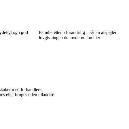
ydeligt og i god
Familieretten i forandring – sådan afspejler
lovgivningen de moderne familier
rskaber med forhandlere.
s eller bruges uden tilladelse.