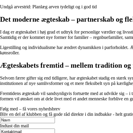
Undgå arvestrid: Planlæg arven tydeligt og i god tid
Det moderne ægteskab – partnerskab og flek
I dag er ægteskabet i høj grad et udtryk for personlige værdier og liv
Samtidig er der kommet nye former for familier – regnbuefamilier, samm
Ligestilling og individualisme har ændret dynamikken i parforholdet. Æ
kønsroller.
Ægteskabets fremtid – mellem tradition og
Selvom færre gifter sig end tidligere, har ægteskabet stadig en stærk s
institutionen af nye samlivsformer og et mere fleksibelt syn på kærlighe
Fremtidens ægteskab vil sandsynligvis fortsætte med at udvikle sig – i 
formen vil ønsket om at dele livet med et andet menneske forblive en 
Følg med – få vores nyhedsbrev
Bliv en del af klubben og få gode råd direkte i din indbakke - helt gratis
Indtast din mail