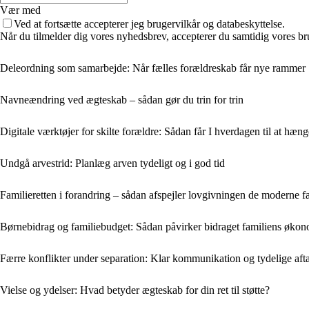
Vær med
Ved at fortsætte accepterer jeg brugervilkår og databeskyttelse.
Når du tilmelder dig vores nyhedsbrev, accepterer du samtidig vores br
Deleordning som samarbejde: Når fælles forældreskab får nye rammer
Navneændring ved ægteskab – sådan gør du trin for trin
Digitale værktøjer for skilte forældre: Sådan får I hverdagen til at hæ
Undgå arvestrid: Planlæg arven tydeligt og i god tid
Familieretten i forandring – sådan afspejler lovgivningen de moderne f
Børnebidrag og familiebudget: Sådan påvirker bidraget familiens øko
Færre konflikter under separation: Klar kommunikation og tydelige afta
Vielse og ydelser: Hvad betyder ægteskab for din ret til støtte?