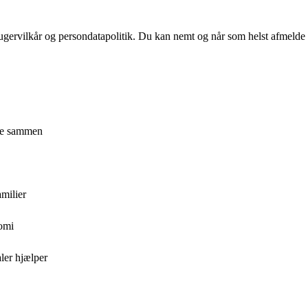
ugervilkår og persondatapolitik. Du kan nemt og når som helst afmelde d
nge sammen
amilier
nomi
ler hjælper