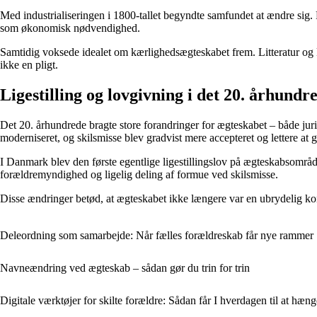
Med industrialiseringen i 1800-tallet begyndte samfundet at ændre sig. 
som økonomisk nødvendighed.
Samtidig voksede idealet om kærlighedsægteskabet frem. Litteratur og 
ikke en pligt.
Ligestilling og lovgivning i det 20. århundr
Det 20. århundrede bragte store forandringer for ægteskabet – både juri
moderniseret, og skilsmisse blev gradvist mere accepteret og lettere at
I Danmark blev den første egentlige ligestillingslov på ægteskabsområd
forældremyndighed og ligelig deling af formue ved skilsmisse.
Disse ændringer betød, at ægteskabet ikke længere var en ubrydelig kont
Deleordning som samarbejde: Når fælles forældreskab får nye rammer
Navneændring ved ægteskab – sådan gør du trin for trin
Digitale værktøjer for skilte forældre: Sådan får I hverdagen til at hæ