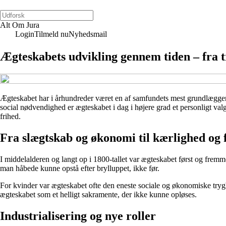
Alt Om Jura
Login
Tilmeld nu
Nyhedsmail
Ægteskabets udvikling gennem tiden – fra tr
Ægteskabet har i århundreder været en af samfundets mest grundlæggend
social nødvendighed er ægteskabet i dag i højere grad et personligt val
frihed.
Fra slægtskab og økonomi til kærlighed og f
I middelalderen og langt op i 1800-tallet var ægteskabet først og fremme
man håbede kunne opstå efter brylluppet, ikke før.
For kvinder var ægteskabet ofte den eneste sociale og økonomiske tryg
ægteskabet som et helligt sakramente, der ikke kunne opløses.
Industrialisering og nye roller