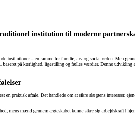
aditionel institution til moderne partnersk
e institutioner – en ramme for familie, arv og social orden. Men genn
g, baseret på kærlighed, ligestilling og fælles værdier. Denne udvikling
ølelser
st en praktisk aftale. Det handlede om at sikre slægtens interesser, eje
hed, mens mænd gennem ægteskabet kunne sikre sig arbejdskraft i hjemm