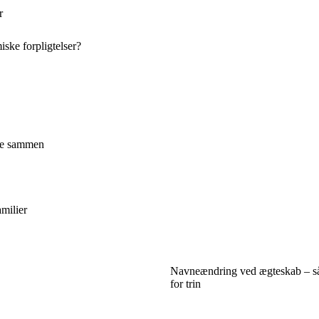
r
ske forpligtelser?
nge sammen
amilier
Navneændring ved ægteskab – så
for trin