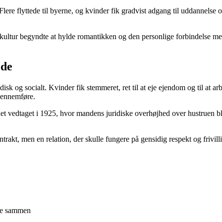
Flere flyttede til byerne, og kvinder fik gradvist adgang til uddannelse
kultur begyndte at hylde romantikken og den personlige forbindelse mel
ede
disk og socialt. Kvinder fik stemmeret, ret til at eje ejendom og til a
 gennemføre.
et vedtaget i 1925, hvor mandens juridiske overhøjhed over hustruen bl
rakt, men en relation, der skulle fungere på gensidig respekt og frivill
nge sammen