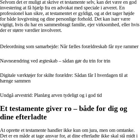
Selvom det er muligt at skrive et testamente selv, kan det være en god
investering at få hjælp fra en advokat med speciale i arveret. En
professionel kan sikre, at testamentet er gyldigt, og at det tager højde
for både lovgivning og dine personlige forhold. Det kan især være
vigtigt, hvis du har en sammenbragt familie, ejer virksomhed, eller hvis
der er større værdier involveret.
Deleordning som samarbejde: Når fælles forældreskab får nye rammer
Navneændring ved ægteskab – sådan gør du trin for trin
Digitale værktøjer for skilte forældre: Sådan får I hverdagen til at
hænge sammen
Undgå arvestrid: Planlæg arven tydeligt og i god tid
Et testamente giver ro – både for dig og
dine efterladte
At oprette et testamente handler ikke kun om jura, men om omtanke.
Det er en måde at tage ansvar for, at dine efterladte ikke skal stå midt i