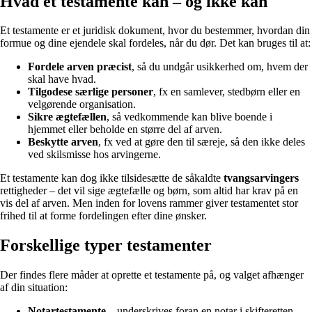
Hvad et testamente kan – og ikke kan
Et testamente er et juridisk dokument, hvor du bestemmer, hvordan din
formue og dine ejendele skal fordeles, når du dør. Det kan bruges til at:
Fordele arven præcist
, så du undgår usikkerhed om, hvem der
skal have hvad.
Tilgodese særlige personer
, fx en samlever, stedbørn eller en
velgørende organisation.
Sikre ægtefællen
, så vedkommende kan blive boende i
hjemmet eller beholde en større del af arven.
Beskytte arven
, fx ved at gøre den til særeje, så den ikke deles
ved skilsmisse hos arvingerne.
Et testamente kan dog ikke tilsidesætte de såkaldte
tvangsarvingers
rettigheder – det vil sige ægtefælle og børn, som altid har krav på en
vis del af arven. Men inden for lovens rammer giver testamentet stor
frihed til at forme fordelingen efter dine ønsker.
Forskellige typer testamenter
Der findes flere måder at oprette et testamente på, og valget afhænger
af din situation:
Notartestamente
– underskrives foran en notar i skifteretten.