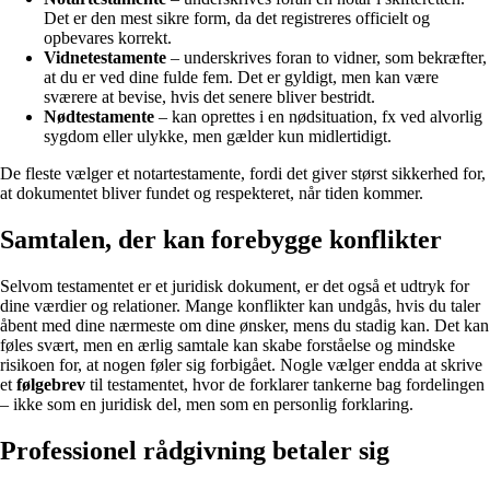
Det er den mest sikre form, da det registreres officielt og
opbevares korrekt.
Vidnetestamente
– underskrives foran to vidner, som bekræfter,
at du er ved dine fulde fem. Det er gyldigt, men kan være
sværere at bevise, hvis det senere bliver bestridt.
Nødtestamente
– kan oprettes i en nødsituation, fx ved alvorlig
sygdom eller ulykke, men gælder kun midlertidigt.
De fleste vælger et notartestamente, fordi det giver størst sikkerhed for,
at dokumentet bliver fundet og respekteret, når tiden kommer.
Samtalen, der kan forebygge konflikter
Selvom testamentet er et juridisk dokument, er det også et udtryk for
dine værdier og relationer. Mange konflikter kan undgås, hvis du taler
åbent med dine nærmeste om dine ønsker, mens du stadig kan. Det kan
føles svært, men en ærlig samtale kan skabe forståelse og mindske
risikoen for, at nogen føler sig forbigået. Nogle vælger endda at skrive
et
følgebrev
til testamentet, hvor de forklarer tankerne bag fordelingen
– ikke som en juridisk del, men som en personlig forklaring.
Professionel rådgivning betaler sig