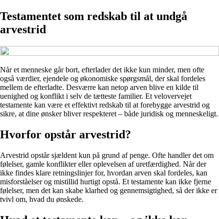
Testamentet som redskab til at undgå
arvestrid
Når et menneske går bort, efterlader det ikke kun minder, men ofte
også værdier, ejendele og økonomiske spørgsmål, der skal fordeles
mellem de efterladte. Desværre kan netop arven blive en kilde til
uenighed og konflikt i selv de tætteste familier. Et velovervejet
testamente kan være et effektivt redskab til at forebygge arvestrid og
sikre, at dine ønsker bliver respekteret – både juridisk og menneskeligt.
Hvorfor opstår arvestrid?
Arvestrid opstår sjældent kun på grund af penge. Ofte handler det om
følelser, gamle konflikter eller oplevelsen af uretfærdighed. Når der
ikke findes klare retningslinjer for, hvordan arven skal fordeles, kan
misforståelser og mistillid hurtigt opstå. Et testamente kan ikke fjerne
følelser, men det kan skabe klarhed og gennemsigtighed, så der ikke er
tvivl om, hvad du ønskede.