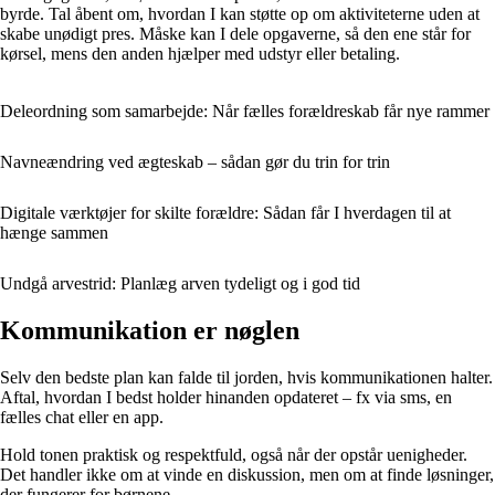
byrde. Tal åbent om, hvordan I kan støtte op om aktiviteterne uden at
skabe unødigt pres. Måske kan I dele opgaverne, så den ene står for
kørsel, mens den anden hjælper med udstyr eller betaling.
Deleordning som samarbejde: Når fælles forældreskab får nye rammer
Navneændring ved ægteskab – sådan gør du trin for trin
Digitale værktøjer for skilte forældre: Sådan får I hverdagen til at
hænge sammen
Undgå arvestrid: Planlæg arven tydeligt og i god tid
Kommunikation er nøglen
Selv den bedste plan kan falde til jorden, hvis kommunikationen halter.
Aftal, hvordan I bedst holder hinanden opdateret – fx via sms, en
fælles chat eller en app.
Hold tonen praktisk og respektfuld, også når der opstår uenigheder.
Det handler ikke om at vinde en diskussion, men om at finde løsninger,
der fungerer for børnene.