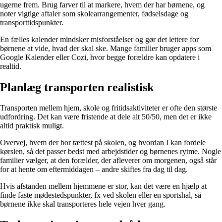
ugerne frem. Brug farver til at markere, hvem der har børnene, og
noter vigtige aftaler som skolearrangementer, fødselsdage og
transporttidspunkter.
En fælles kalender mindsker misforståelser og gør det lettere for
børnene at vide, hvad der skal ske. Mange familier bruger apps som
Google Kalender eller Cozi, hvor begge forældre kan opdatere i
realtid.
Planlæg transporten realistisk
Transporten mellem hjem, skole og fritidsaktiviteter er ofte den største
udfordring. Det kan være fristende at dele alt 50/50, men det er ikke
altid praktisk muligt.
Overvej, hvem der bor tættest på skolen, og hvordan I kan fordele
kørslen, så det passer bedst med arbejdstider og børnenes rytme. Nogle
familier vælger, at den forælder, der afleverer om morgenen, også står
for at hente om eftermiddagen – andre skiftes fra dag til dag.
Hvis afstanden mellem hjemmene er stor, kan det være en hjælp at
finde faste mødestedspunkter, fx ved skolen eller en sportshal, så
børnene ikke skal transporteres hele vejen hver gang.