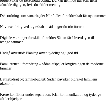
brugervilkår og persondatapolitik. Du kan nemt og når som helst
afmelde dig igen, hvis du skifter mening.
Deleordning som samarbejde: Når fælles forældreskab får nye rammer
Navneændring ved ægteskab – sådan gør du trin for trin
Digitale værktøjer for skilte forældre: Sådan får I hverdagen til at
hænge sammen
Undgå arvestrid: Planlæg arven tydeligt og i god tid
Familieretten i forandring – sådan afspejler lovgivningen de moderne
familier
Børnebidrag og familiebudget: Sådan påvirker bidraget familiens
økonomi
Færre konflikter under separation: Klar kommunikation og tydelige
aftaler hjælper