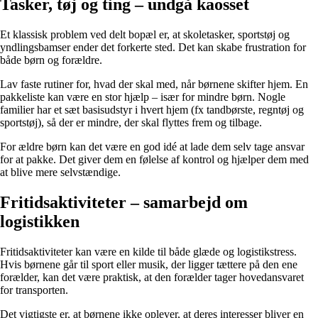
Tasker, tøj og ting – undgå kaosset
Et klassisk problem ved delt bopæl er, at skoletasker, sportstøj og
yndlingsbamser ender det forkerte sted. Det kan skabe frustration for
både børn og forældre.
Lav faste rutiner for, hvad der skal med, når børnene skifter hjem. En
pakkeliste kan være en stor hjælp – især for mindre børn. Nogle
familier har et sæt basisudstyr i hvert hjem (fx tandbørste, regntøj og
sportstøj), så der er mindre, der skal flyttes frem og tilbage.
For ældre børn kan det være en god idé at lade dem selv tage ansvar
for at pakke. Det giver dem en følelse af kontrol og hjælper dem med
at blive mere selvstændige.
Fritidsaktiviteter – samarbejd om
logistikken
Fritidsaktiviteter kan være en kilde til både glæde og logistikstress.
Hvis børnene går til sport eller musik, der ligger tættere på den ene
forælder, kan det være praktisk, at den forælder tager hovedansvaret
for transporten.
Det vigtigste er, at børnene ikke oplever, at deres interesser bliver en