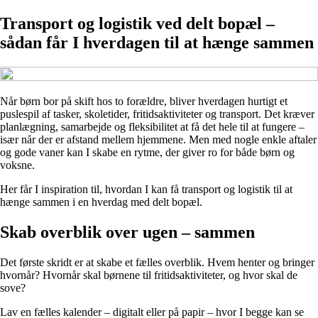
Transport og logistik ved delt bopæl –
sådan får I hverdagen til at hænge sammen
Når børn bor på skift hos to forældre, bliver hverdagen hurtigt et
puslespil af tasker, skoletider, fritidsaktiviteter og transport. Det kræver
planlægning, samarbejde og fleksibilitet at få det hele til at fungere –
især når der er afstand mellem hjemmene. Men med nogle enkle aftaler
og gode vaner kan I skabe en rytme, der giver ro for både børn og
voksne.
Her får I inspiration til, hvordan I kan få transport og logistik til at
hænge sammen i en hverdag med delt bopæl.
Skab overblik over ugen – sammen
Det første skridt er at skabe et fælles overblik. Hvem henter og bringer
hvornår? Hvornår skal børnene til fritidsaktiviteter, og hvor skal de
sove?
Lav en fælles kalender – digitalt eller på papir – hvor I begge kan se