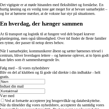
Det vigtigste er at møde hinanden med fleksibilitet og forståelse. En
hurtig løsning og en venlig tone gør meget for at bevare samarbejdet –
og for at børnene mærker, at de voksne har styr på situationen.
En hverdag, der hænger sammen
At få transport og logistik til at fungere ved delt bopæl kræver
planlægning, men også tålmodighed. Over tid finder de fleste familier
en rytme, der passer til netop deres behov.
Når I samarbejder, kommunikerer åbent og sætter børnenes trivsel i
centrum, bliver hverdagen lettere – og børnene oplever, at to hjem godt
kan føles som ét sammenhængende liv.
Følg med – få vores nyhedsbrev
Bliv en del af klubben og få gode råd direkte i din indbakke - helt
gratis.
Indtast din mail
Vær med
Ved at fortsætte accepterer jeg brugervilkår og databeskyttelse.
Når du tilmelder dig vores nyhedsbrev, accepterer du samtidig vores